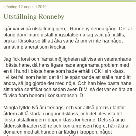
måndag 12 augusti 2019
Utställning Ronneby
Igår var vi på utställning igen, i Ronneby denna gång. Det är
bland dom finare utställningsplatserna jag varit på hittills,
brukar försöka se till att åka varje år om vi inte har något
annat inplanerat som krockar.
Jag fick först och främst möjligheten att visa en veteranhane
i bästa hane, då hans ägare hade angenäma problem med
en till hund i bästa hane som hade erhållit CK i sin klass.
I vilket fall som helst, det är lite spännande att ställa hund åt
andra, så jag gjorde det med nöje. Och han blev bästa hane,
sitt andra certifikat och sedan även BIM, så det var en ära att
få visa fram honom i konkurrensen :D
Mingla fyllde två år i fredags, och var alltså precis utanför
åldern att få starta i unghundsklass, och det blev istället
första utställningen i öppen klass för henne. Dels så är ju
åldersskillnaden större och konkurrensen högre, här räknar
domaren med att hunden är färdig i kroppen, något