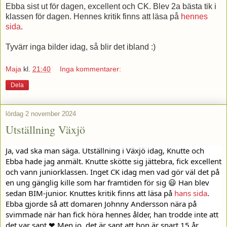
Ebba sist ut för dagen, excellent och CK. Blev 2a bästa tik i
klassen för dagen. Hennes kritik finns att läsa på
hennes
sida
.
Tyvärr inga bilder idag, så blir det ibland :)
Maja
kl.
21:40
Inga kommentarer:
Dela
lördag 2 november 2024
Utställning Växjö
Ja, vad ska man säga. Utställning i Växjö idag, Knutte och
Ebba hade jag anmält. Knutte skötte sig jättebra, fick excellent
och vann juniorklassen. Inget CK idag men vad gör väl det på
en ung gänglig kille som har framtiden för sig 😃 Han blev
sedan BIM-junior. Knuttes kritik finns att läsa på
hans sida
.
Ebba gjorde så att domaren Johnny Andersson nära på
svimmade när han fick höra hennes ålder, han trodde inte att
det var sant ❤ Men jo, det är sant att hon är snart 15 år