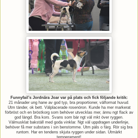
Funnyfail's Jordnära Joar var på plats och fick följande kritik:
21 månader ung hane av god typ, bra proportioner, välformat huvud.
Utm tänder, ok bett. Välplacerade rosenöron. Kunde ha mer markerat
förbröst och en bröstkorg som behöver utvecklas mer, ännu ngt flack av
god längd. Bra kors. Svans som bär ngt väl mkt över ryggen.
Välmusklat bakställ med goda vinklar. Ngt väl uppdragen underlinje,
behöver få mer substans i sin benstomme. Utm päls o färg. Rör sig bra
runtom. Har en tendens skjuta ryggen under sidan. Utmärkt
temperament!