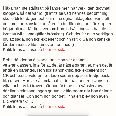
Häxa har inte ställts ut på länge men har verkligen grovnat i
kroppen, så det var roligt att få se vad hennes bedömning
skulle bli för dagen och om mina egna iaktagelser varit rätt
och om hon kanske kan få en fin bedömning nu när kroppen
börjar bli mer färdig, även om hon fortsättningsvis har lite
kvar att fylla i vad gäller bröstkorg. Och det får man verkligen
lov att säga, hon fick excellent och fin kritik! Så hon kanske
får dammas av lite framöver hon med :)
Kritik finns att läsa på
hennes sida
.
Ebba då, denna älskade tant! Hon var ensam i
veteranklassen, inte för att det är några garantier, men det är
ändå en parantes. Hon fick kanonkritik, fick excellent och
CK och bästa veteran. Slutade sedan upp som tredje bästa
tik i rasen! Hon är så himla häftig denna hunden, svansen
viftar och tryck i traven när hon är inne och vänstervarvar,
där finns minsann ingen gnutta av ålderdom när hon är inne
och glänser! Och som hon gör det, i finalen blev hon även
BIS-veteran-2 :D
Kritik finns att läsa på
hennes sida
.