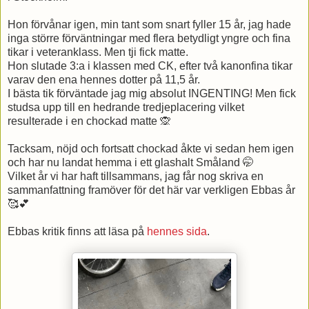
Hon förvånar igen, min tant som snart fyller 15 år, jag hade
inga större förväntningar med flera betydligt yngre och fina
tikar i veteranklass. Men tji fick matte.
Hon slutade 3:a i klassen med CK, efter två kanonfina tikar
varav den ena hennes dotter på 11,5 år.
I bästa tik förväntade jag mig absolut INGENTING! Men fick
studsa upp till en hedrande tredjeplacering vilket
resulterade i en chockad matte 🙊
Tacksam, nöjd och fortsatt chockad åkte vi sedan hem igen
och har nu landat hemma i ett glashalt Småland 🤭
Vilket år vi har haft tillsammans, jag får nog skriva en
sammanfattning framöver för det här var verkligen Ebbas år
🥰💕
Ebbas kritik finns att läsa på
hennes sida
.