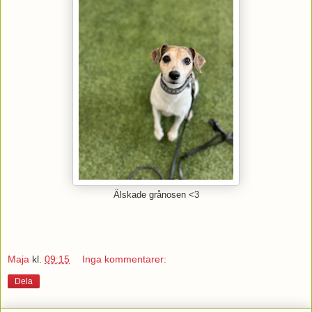
Älskade grånosen <3
Maja
kl.
09:15
Inga kommentarer:
Dela