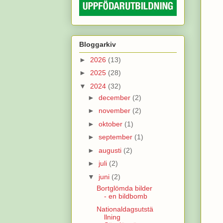
Bloggarkiv
►
2026
(13)
►
2025
(28)
▼
2024
(32)
►
december
(2)
►
november
(2)
►
oktober
(1)
►
september
(1)
►
augusti
(2)
►
juli
(2)
▼
juni
(2)
Bortglömda bilder
- en bildbomb
Nationaldagsutstä
llning