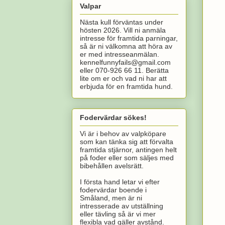
Valpar
Nästa kull förväntas under
hösten 2026. Vill ni anmäla
intresse för framtida parningar,
så är ni välkomna att höra av
er med intresseanmälan.
kennelfunnyfails@gmail.com
eller 070-926 66 11. Berätta
lite om er och vad ni har att
erbjuda för en framtida hund.
Fodervärdar sökes!
Vi är i behov av valpköpare
som kan tänka sig att förvalta
framtida stjärnor, antingen helt
på foder eller som säljes med
bibehållen avelsrätt.
I första hand letar vi efter
fodervärdar boende i
Småland, men är ni
intresserade av utställning
eller tävling så är vi mer
flexibla vad gäller avstånd.