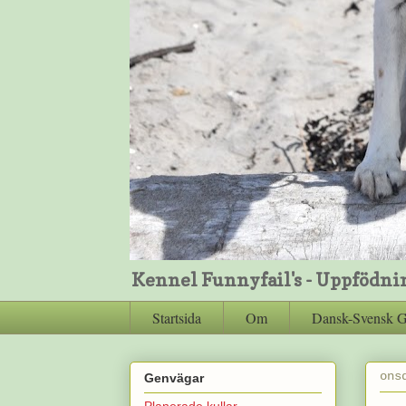
Kennel Funnyfail's - Uppfödni
Startsida
Om
Dansk-Svensk 
ons
Genvägar
Planerade kullar