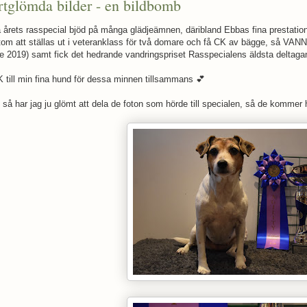
tglömda bilder - en bildbomb
a årets rasspecial bjöd på många glädjeämnen, däribland Ebbas fina prestation
tom att ställas ut i veteranklass för två domare och få CK av bägge, så VAN
de 2019) samt fick det hedrande vandringspriset Rasspecialens äldsta deltag
 till min fina hund för dessa minnen tillsammans 💕
så har jag ju glömt att dela de foton som hörde till specialen, så de kommer hä