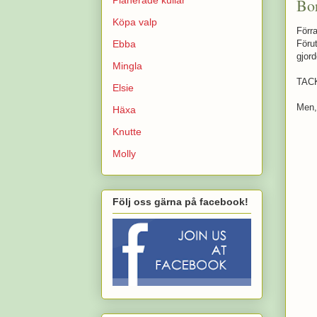
Bor
Köpa valp
Förr
Ebba
Föru
gjor
Mingla
TACK
Elsie
Men, 
Häxa
Knutte
Molly
Följ oss gärna på facebook!