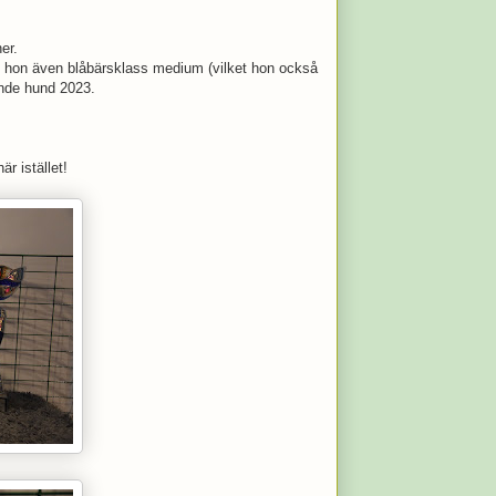
er.
N hon även blåbärsklass medium (vilket hon också
ande hund 2023.
r istället!