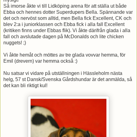
Så imorse åkte vi till Lidköping arena för att ställa ut både
Ebba och hennes dotter Superdupers Bella. Spännande var
det och nervöst som alltid, men Bella fick Excellent, CK och
blev 2:a i juniorklassen och Ebba fick i alla fall Excellent
(kritiken finns under Ebbas flik). Vi åkte därifrån glada i alla
fall och avslutade dagen på McDonalds och lite chicken
nuggets! ;)
Vi åkte hemåt och möttes av tre glada vovvar hemma, för
Emil (drevern) var hemma också :)
Nu satsar vi vidare på utställningen i Hässleholm nästa
helg, 57 st Dansk/Svenska Gårdshundar är det anmälda, så
det kan bli riktigt kul!