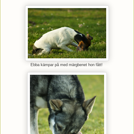
Ebba kämpar på med märgbenet hon fått!