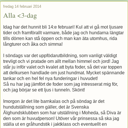
fredag 14 februari 2014
Alla <3-dag
Idag har det hunnit bli 14:e februari! Kul att vi gå mot ljusare
tider och framförallt varmare, både jag och hundarna längtar
tills dörren kan stå öppen och man kan äta utomhus, rida
långturer och åka och simma!
I söndags var det uppfödarutbildning, som vanligt väldigt
trevligt och vi pratade om allt mellan himmel och jord! Jag
står ju inför valet och kvalet att byta foder, så det var toppen
att delkursen handlade om just hundmat. Mycket spännande
tankar och en hel fel nya funderingar i huvudet!
Så nu har jag jämfört de foder som jag intresserat mig för,
och jag börjar se ett ljus i tunneln. Skönt!
Imorgon är det lite barnkalas och på söndag är det
hundutställning som gäller, det är Svenska
Älghundsklubben som har utställning i Moheda, så Diva är
den som är huvudperson! Utöver vår prinsessa så ska jag
ställa ut en gråhundstik i jaktklass och eventuellt en