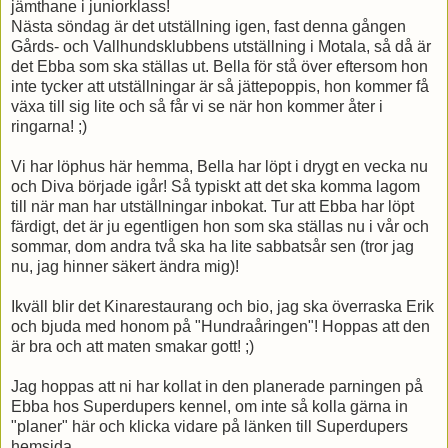
jämthane i juniorklass!
Nästa söndag är det utställning igen, fast denna gången
Gårds- och Vallhundsklubbens utställning i Motala, så då är
det Ebba som ska ställas ut. Bella för stå över eftersom hon
inte tycker att utställningar är så jättepoppis, hon kommer få
växa till sig lite och så får vi se när hon kommer åter i
ringarna! ;)
Vi har löphus här hemma, Bella har löpt i drygt en vecka nu
och Diva började igår! Så typiskt att det ska komma lagom
till när man har utställningar inbokat. Tur att Ebba har löpt
färdigt, det är ju egentligen hon som ska ställas nu i vår och
sommar, dom andra två ska ha lite sabbatsår sen (tror jag
nu, jag hinner säkert ändra mig)!
Ikväll blir det Kinarestaurang och bio, jag ska överraska Erik
och bjuda med honom på "Hundraåringen"! Hoppas att den
är bra och att maten smakar gott! ;)
Jag hoppas att ni har kollat in den planerade parningen på
Ebba hos Superdupers kennel, om inte så kolla gärna in
"planer" här och klicka vidare på länken till Superdupers
hemsida.