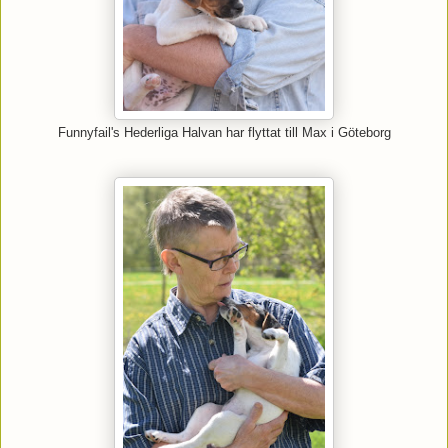
Funnyfail's Hederliga Halvan har flyttat till Max i Göteborg