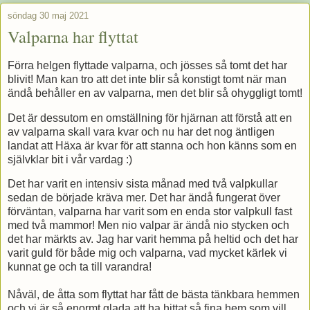
söndag 30 maj 2021
Valparna har flyttat
Förra helgen flyttade valparna, och jösses så tomt det har
blivit! Man kan tro att det inte blir så konstigt tomt när man
ändå behåller en av valparna, men det blir så ohyggligt tomt!
Det är dessutom en omställning för hjärnan att förstå att en
av valparna skall vara kvar och nu har det nog äntligen
landat att Häxa är kvar för att stanna och hon känns som en
självklar bit i vår vardag :)
Det har varit en intensiv sista månad med två valpkullar
sedan de började kräva mer. Det har ändå fungerat över
förväntan, valparna har varit som en enda stor valpkull fast
med två mammor! Men nio valpar är ändå nio stycken och
det har märkts av. Jag har varit hemma på heltid och det har
varit guld för både mig och valparna, vad mycket kärlek vi
kunnat ge och ta till varandra!
Nåväl, de åtta som flyttat har fått de bästa tänkbara hemmen
och vi är så enormt glada att ha hittat så fina hem som vill