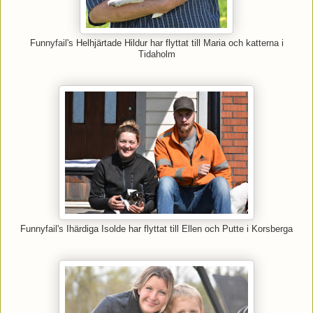
Funnyfail's Helhjärtade Hildur har flyttat till Maria och katterna i
Tidaholm
Funnyfail's Ihärdiga Isolde har flyttat till Ellen och Putte i Korsberga