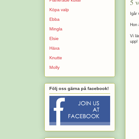
5 v
Köpa valp
Igår
Ebba
Hon ä
Mingla
Vi lä
Elsie
upp!
Häxa
Knutte
Molly
Följ oss gärna på facebook!