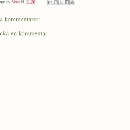
agd av
Maja
kl.
11:26
ga kommentarer:
icka en kommentar