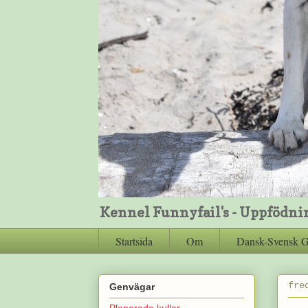
Kennel Funnyfail's - Uppfödni
Startsida
Om
Dansk-Svensk 
fre
Genvägar
Planerade kullar