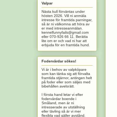
Valpar
Nästa kull förväntas under
hösten 2026. Vill ni anmäla
intresse för framtida parningar,
så är ni välkomna att höra av
er med intresseanmälan.
kennelfunnyfails@gmail.com
eller 070-926 66 11. Berätta
lite om er och vad ni har att
erbjuda för en framtida hund.
Fodervärdar sökes!
Vi är i behov av valpköpare
som kan tänka sig att förvalta
framtida stjärnor, antingen helt
på foder eller som säljes med
bibehållen avelsrätt.
I första hand letar vi efter
fodervärdar boende i
Småland, men är ni
intresserade av utställning
eller tävling så är vi mer
flexibla vad gäller avstånd.