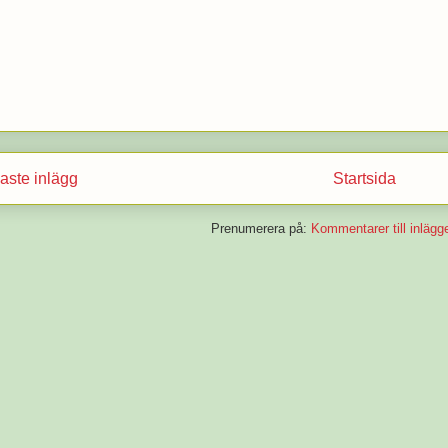
aste inlägg
Startsida
Prenumerera på:
Kommentarer till inlägg