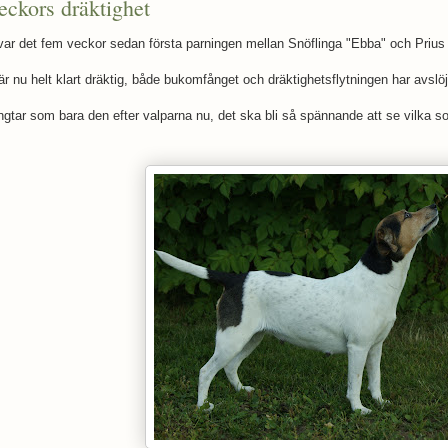
eckors dräktighet
 var det fem veckor sedan första parningen mellan Snöflinga "Ebba" och Prius
r nu helt klart dräktig, både bukomfånget och dräktighetsflytningen har avslöj
ngtar som bara den efter valparna nu, det ska bli så spännande att se vilka so