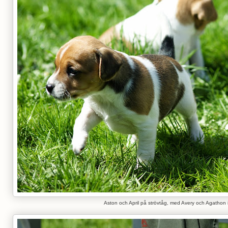
Aston och April på strövtåg, med Avery och Agathon 