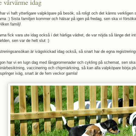
e vårvärme idag
har vi haft ytterligare valpköpare på besök, så roligt och det känns verkligen s
arna :) Sista familjen kommer och hälsar på igen på fredag, sen ska vi förs
ilken familj!
arna fick vara ute idag också i det härliga vädret, de var nöjda så länge det
lden, sen var de helt slut :)
streringsansökan är ivägskickad idag också, så snart har de egna registreri
gon har vi en lugn dag med långpromenader och cykling på schemat, sen ska j
rinärbesiktning, vaccinering och chipmärkning, så kan alla valpköpare börja p
 springer iväg, snart är de fem veckor gamla!