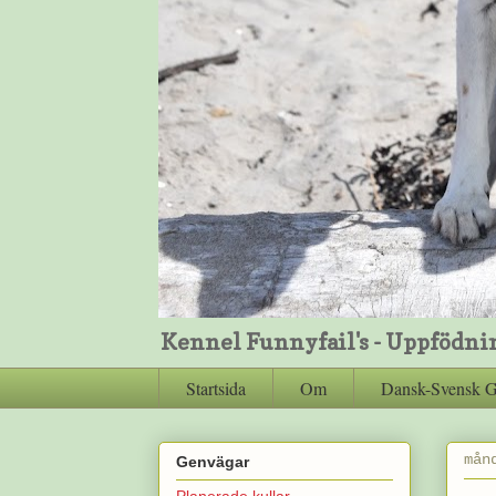
Kennel Funnyfail's - Uppfödni
Startsida
Om
Dansk-Svensk 
mån
Genvägar
Planerade kullar