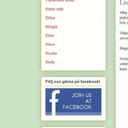
Lit
Köpa valp
Idag 
Ebba
pojk
hos v
Mingla
Valp
Elsie
omvär
Häxa
Regi
Knutte
Imor
Molly
vete
bara
Följ oss gärna på facebook!