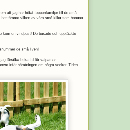
om att jag har hittat toppenfamiljer till de små
öka bestämma vilken av våra små killar som hamnar
 inte kom en vindpust! De busade och upptäckte
ngsnummer de små liven!
ag försöka boka tid för valparnas
lanera inför hämtningen om några veckor. Tiden