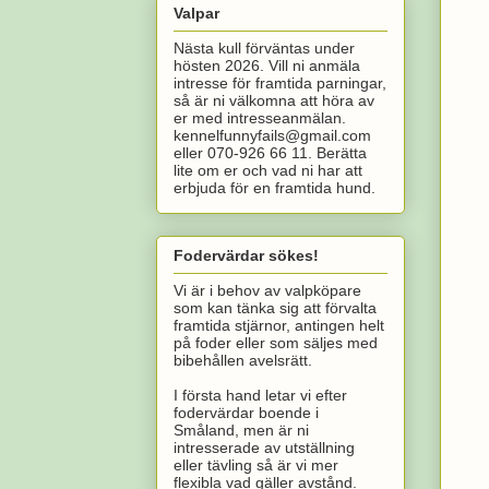
Valpar
Nästa kull förväntas under
hösten 2026. Vill ni anmäla
intresse för framtida parningar,
så är ni välkomna att höra av
er med intresseanmälan.
kennelfunnyfails@gmail.com
eller 070-926 66 11. Berätta
lite om er och vad ni har att
erbjuda för en framtida hund.
Fodervärdar sökes!
Vi är i behov av valpköpare
som kan tänka sig att förvalta
framtida stjärnor, antingen helt
på foder eller som säljes med
bibehållen avelsrätt.
I första hand letar vi efter
fodervärdar boende i
Småland, men är ni
intresserade av utställning
eller tävling så är vi mer
flexibla vad gäller avstånd.