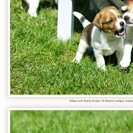
Alwar och Avery busar <3 Astons rumpa i bak